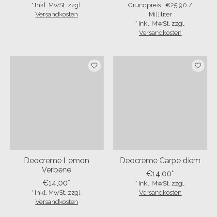
* Inkl. MwSt. zzgl.
Grundpreis : €25,90 /
Versandkosten
Milliliter
* Inkl. MwSt. zzgl.
Versandkosten
5% off for your next order
Subscribe to our newsletter to stay updated about our newest
products, and receive a 5% discount coupon for your next
purchase! 😀
Deocreme Lemon
Deocreme Carpe diem
Verbene
€14,00*
€14,00*
* Inkl. MwSt. zzgl.
Subscribe
* Inkl. MwSt. zzgl.
Versandkosten
Versandkosten