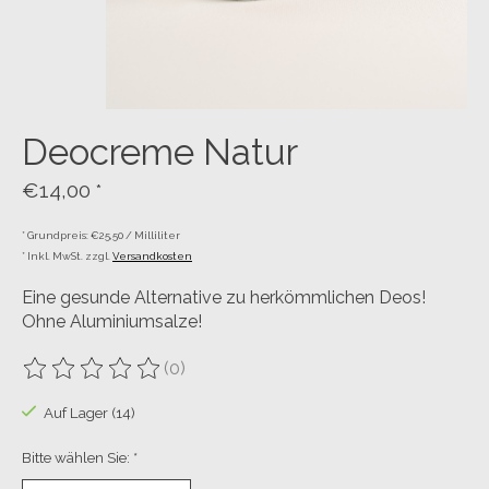
Deocreme Natur
€14,00
*
* Grundpreis: €25,50 / Milliliter
* Inkl. MwSt. zzgl.
Versandkosten
Eine gesunde Alternative zu herkömmlichen Deos!
Ohne Aluminiumsalze!
(0)
Die Bewertung dieses Produkts ist
0
von 5
Auf Lager (14)
Bitte wählen Sie:
*