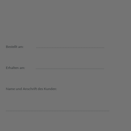
Bestellt am: .…………………………………………………………………..
Erhalten am: ……………………………………………………………………
Name und Anschrift des Kunden:
…………………………………..…………………………………………………………………..
…………………………………..…………………………………………………………………..