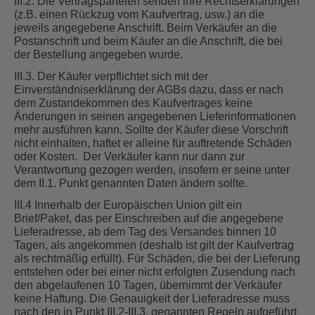
III.2. Die Vertragsparteien senden ihre Rechtserklärungen
(z.B. einen Rückzug vom Kaufvertrag, usw.) an die
jeweils angegebene Anschrift. Beim Verkäufer an die
Postanschrift und beim Käufer an die Anschrift, die bei
der Bestellung angegeben wurde.
III.3. Der Käufer verpflichtet sich mit der
Einverständniserklärung der AGBs dazu, dass er nach
dem Zustandekommen des Kaufvertrages keine
Änderungen in seinen angegebenen Lieferinformationen
mehr ausführen kann. Sollte der Käufer diese Vorschrift
nicht einhalten, haftet er alleine für auftretende Schäden
oder Kosten. Der Verkäufer kann nur dann zur
Verantwortung gezogen werden, insofern er seine unter
dem II.1. Punkt genannten Daten ändern sollte.
III.4 Innerhalb der Europäischen Union gilt ein
Brief/Paket, das per Einschreiben auf die angegebene
Lieferadresse, ab dem Tag des Versandes binnen 10
Tagen, als angekommen (deshalb ist gilt der Kaufvertrag
als rechtmäßig erfüllt). Für Schäden, die bei der Lieferung
entstehen oder bei einer nicht erfolgten Zusendung nach
den abgelaufenen 10 Tagen, übernimmt der Verkäufer
keine Haftung. Die Genauigkeit der Lieferadresse muss
nach den in Punkt III.2-III.3. genannten Regeln aufgeführt