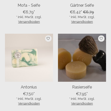
Mofa - Seife
Gärtner Seife
Subscribe to our newsletter to stay updated about our newest
€6,79*
€6,42*
€6,79
products, and receive a 5% discount coupon for your next
* Inkl. MwSt. zzgl.
* Inkl. MwSt. zzgl.
purchase! 😀
Versandkosten
Versandkosten
Subscribe
Your discount applies to orders above €50,00
Antonius
Rasierseife
€7,50*
€7,95*
* Inkl. MwSt. zzgl.
* Inkl. MwSt. zzgl.
Versandkosten
Versandkosten