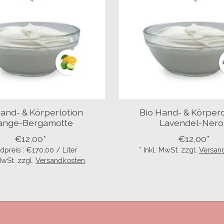
and- & Körperlotion
Bio Hand- & Körpe
ange-Bergamotte
Lavendel-Nerol
€12,00*
€12,00*
dpreis : €170,00 / Liter
* Inkl. MwSt. zzgl.
Versan
 MwSt. zzgl.
Versandkosten