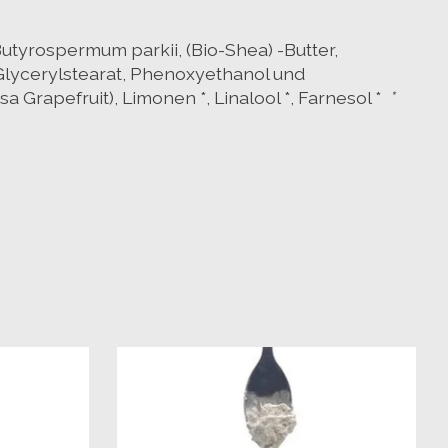
xt order
utyrospermum parkii, (Bio-Shea) -Butter,
 Glycerylstearat, Phenoxyethanol und
dated about our newest
a Grapefruit), Limonen *, Linalool *, Farnesol *
*
for your next purchase! 😀
Subscribe
 above €50,00