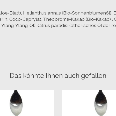
5% off for your ne
Aloe-Blatt), Helianthus annus (Bio-Sonnenblumenöl), B
cerin, Coco-Caprylat, Theobroma-Kakao (Bio-Kakao) ,
Subscribe to our newsletter to stay up
ang-Ylang-Öl), Citrus paradisi (ätherisches Öl der ros
products, and receive a 5% discount coupon 
Your discount applies to orders
Das könnte Ihnen auch gefallen