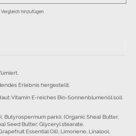
Vergleich hinzufügen
ümiert.
endes Erlebnis hergestellt.
Haut. Vitamin E-reiches Bio-Sonnenblumenöl soll
l, Butyrospermum parkii, (Organic Shea) Butter,
a) Seed Butter, Glyceryl stearate,
rapefruit Essential Oil), Limonene, Linalool,