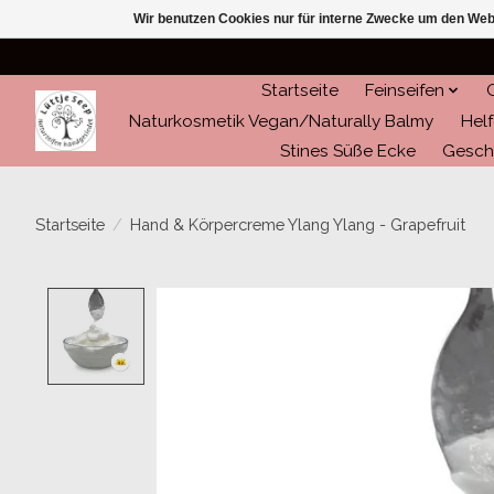
Wir benutzen Cookies nur für interne Zwecke um den Web
Startseite
Feinseifen
Naturkosmetik Vegan/Naturally Balmy
Helf
Stines Süße Ecke
Gesch
Startseite
/
Hand & Körpercreme Ylang Ylang - Grapefruit
Product image slideshow Items